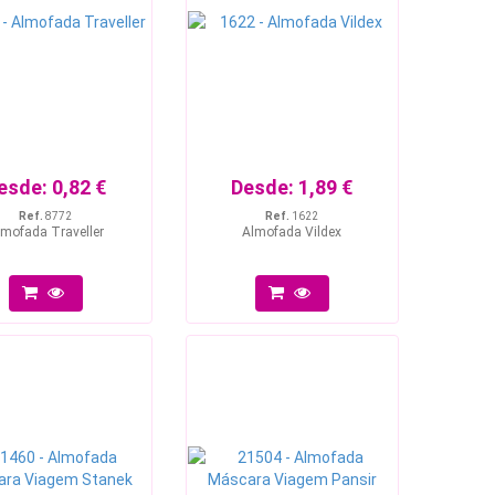
esde:
0,82 €
Desde:
1,89 €
Ref.
8772
Ref.
1622
lmofada Traveller
Almofada Vildex