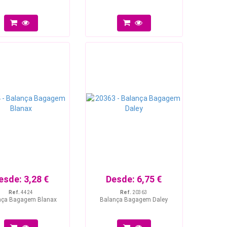
esde:
3,28 €
Desde:
6,75 €
Ref.
4424
Ref.
20363
nça Bagagem Blanax
Balança Bagagem Daley