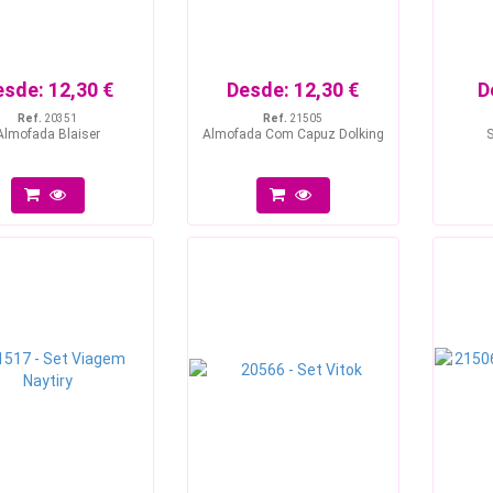
esde:
12,30 €
Desde:
12,30 €
D
Ref.
20351
Ref.
21505
Almofada Blaiser
Almofada Com Capuz Dolking
S