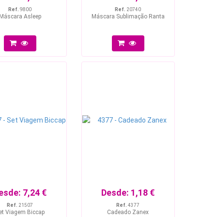
Ref.
9800
Ref.
20740
Máscara Asleep
Máscara Sublimação Ranta
esde:
7,24 €
Desde:
1,18 €
Ref.
21507
Ref.
4377
et Viagem Biccap
Cadeado Zanex