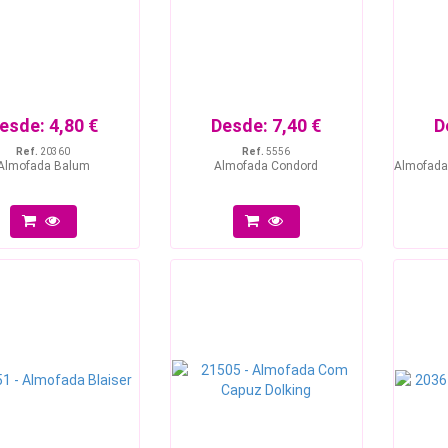
esde:
4,80 €
Desde:
7,40 €
D
Ref.
20360
Ref.
5556
Almofada Balum
Almofada Condord
Almofada