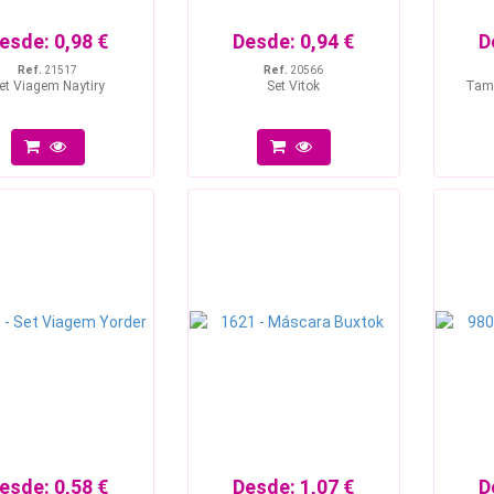
esde:
0,98 €
Desde:
0,94 €
D
Ref.
21517
Ref.
20566
et Viagem Naytiry
Set Vitok
Tamp
esde:
0,58 €
Desde:
1,07 €
D