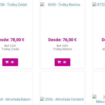
esde:
78,00 €
Desde:
76,00 €
D
Ref.
5238
Ref.
6044
Trolley Zoidel
Trolley Kleintor
A