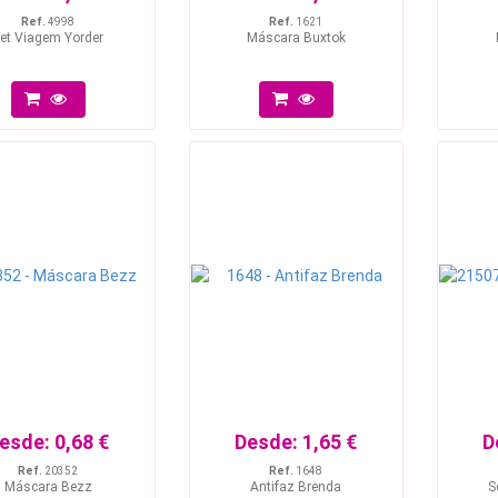
Ref.
4998
Ref.
1621
et Viagem Yorder
Máscara Buxtok
esde:
0,68 €
Desde:
1,65 €
D
Ref.
20352
Ref.
1648
Máscara Bezz
Antifaz Brenda
S