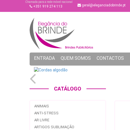
Chamada para a rede móvel nacional
geral@eleganciadobrinde.pt
+351 919 274 113
ENTRADA
QUEM SOMOS
CONTACTOS
CATÁLOGO
ANIMAIS
ANTI-STRESS
AR LIVRE
ARTIGOS SUBLIMAÇÃO