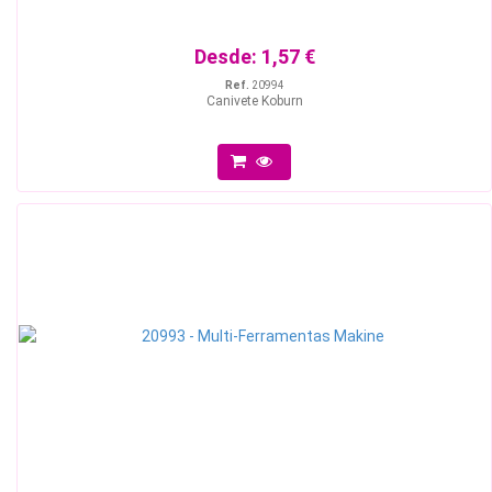
Desde:
1,57 €
Ref.
20994
Canivete Koburn