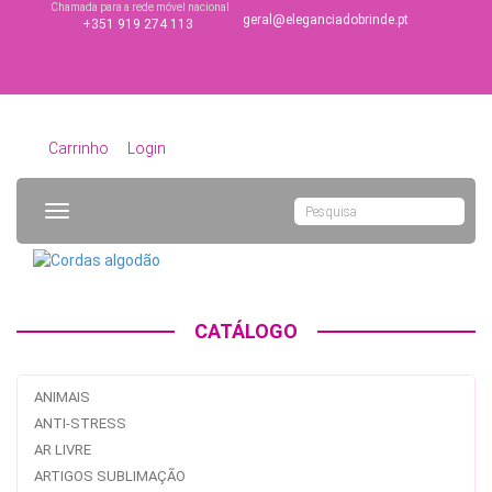
Chamada para a rede móvel nacional
geral@eleganciadobrinde.pt
+351 919 274 113
Carrinho
Login
Toggle
navigation
CATÁLOGO
ANIMAIS
ANTI-STRESS
AR LIVRE
ARTIGOS SUBLIMAÇÃO