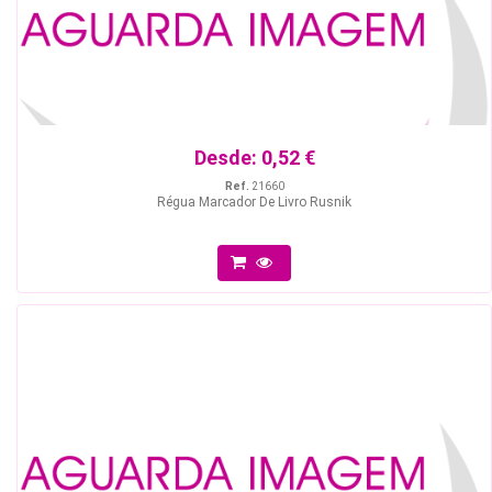
Desde:
0,52 €
Ref.
21660
Régua Marcador De Livro Rusnik