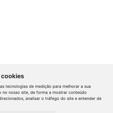
 cookies
SUBSCREVER NEWSLETTER
ras tecnologias de medição para melhorar a sua
A
 no nosso site, de forma a mostrar conteúdo
Mantenha-se informado das nossas
irecionados, analisar o tráfego do site e entender de
Promções, novidades e muito mais...