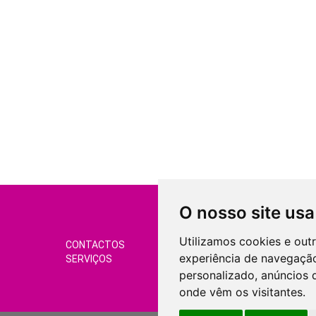
O nosso site usa
Utilizamos cookies e out
CONTACTOS
CONDIÇÕES DE VEND
experiência de navegação
SERVIÇOS
GERIR COOKIES
personalizado, anúncios d
onde vêm os visitantes.