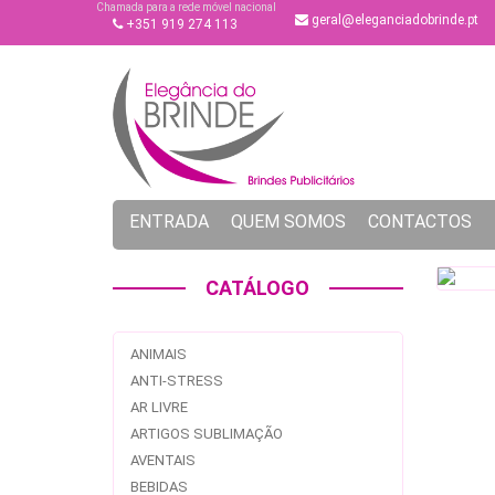
Chamada para a rede móvel nacional
geral@eleganciadobrinde.pt
+351 919 274 113
ENTRADA
QUEM SOMOS
CONTACTOS
CATÁLOGO
ANIMAIS
ANTI-STRESS
AR LIVRE
ARTIGOS SUBLIMAÇÃO
AVENTAIS
BEBIDAS