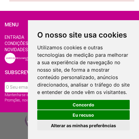
MENU
O nosso site usa cookies
ENTRADA
QUEM SOMOS
CONTACTOS
CONDIÇÕES DE VENDA
POLÍTICA DE PRIVACIDADE
Utilizamos cookies e outras
NOVIDADES
SERVIÇOS
GERIR COOKIES
tecnologias de medição para melhorar
a sua experiência de navegação no
nosso site, de forma a mostrar
SUBSCREVER NEWSLETTER
conteúdo personalizado, anúncios
direcionados, analisar o tráfego do site
e entender de onde vêm os visitantes.
Mantenha-se informado das nossas
Promções, novidades e muito mais...
Concordo
Eu recuso
2011 - 2026 - Todos os direitos reservados.
Alterar as minhas preferências
Elaborado por