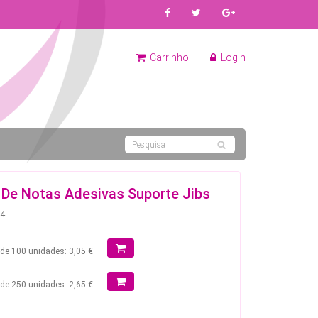
Carrinho
Login
 De Notas Adesivas Suporte Jibs
54
r de 100 unidades: 3,05 €
r de 250 unidades: 2,65 €