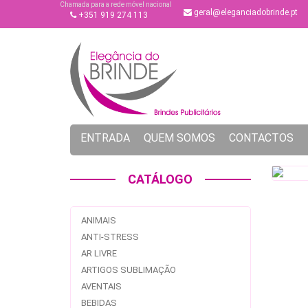
Chamada para a rede móvel nacional
geral@eleganciadobrinde.pt
+351 919 274 113
ENTRADA
QUEM SOMOS
CONTACTOS
CATÁLOGO
ANIMAIS
ANTI-STRESS
AR LIVRE
ARTIGOS SUBLIMAÇÃO
AVENTAIS
BEBIDAS