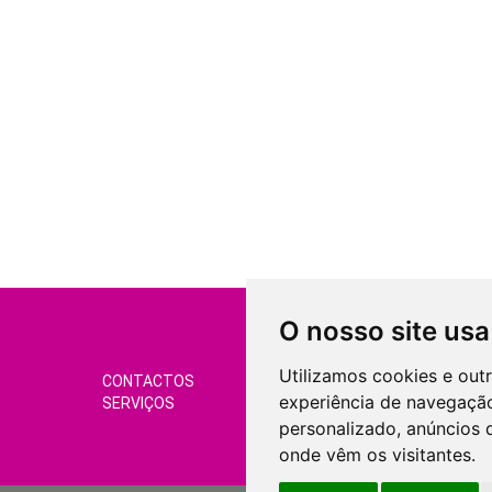
O nosso site usa
Utilizamos cookies e out
CONTACTOS
CONDIÇÕES DE VEND
experiência de navegação
SERVIÇOS
GERIR COOKIES
personalizado, anúncios d
onde vêm os visitantes.