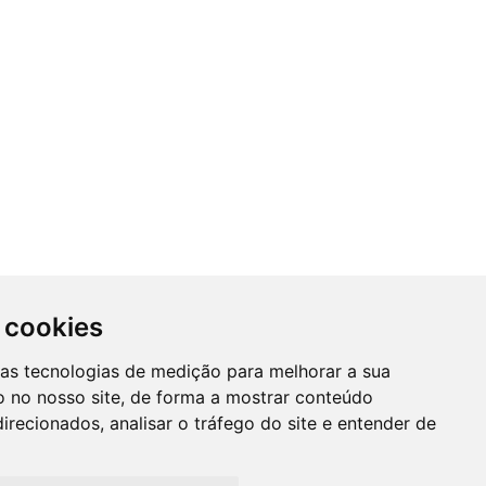
 cookies
SUBSCREVER NEWSLETTER
ras tecnologias de medição para melhorar a sua
A
 no nosso site, de forma a mostrar conteúdo
Mantenha-se informado das nossas
irecionados, analisar o tráfego do site e entender de
Promções, novidades e muito mais...