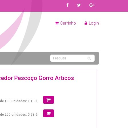
Carrinho
Login
edor Pescoço Gorro Articos
r de 100 unidades: 1,13 €
r de 250 unidades: 0,98 €