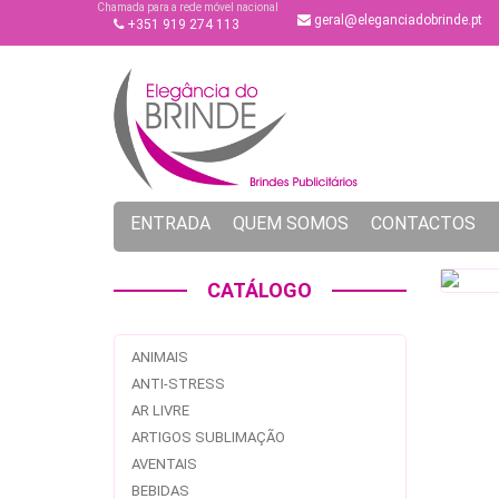
Chamada para a rede móvel nacional
geral@eleganciadobrinde.pt
+351 919 274 113
ENTRADA
QUEM SOMOS
CONTACTOS
CATÁLOGO
ANIMAIS
ANTI-STRESS
AR LIVRE
ARTIGOS SUBLIMAÇÃO
AVENTAIS
BEBIDAS