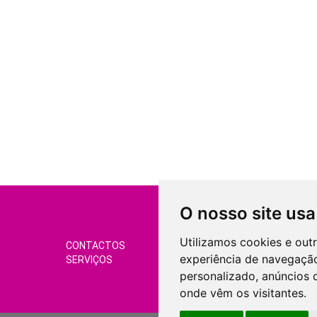
O nosso site usa
Utilizamos cookies e out
CONTACTOS
CONDIÇÕES DE VEND
experiência de navegação
SERVIÇOS
GERIR COOKIES
personalizado, anúncios d
onde vêm os visitantes.