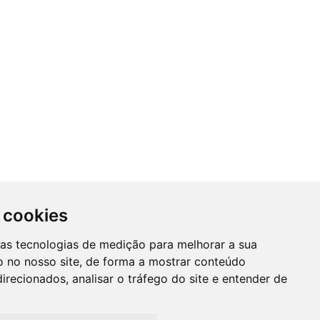
 cookies
SUBSCREVER NEWSLETTER
ras tecnologias de medição para melhorar a sua
A
 no nosso site, de forma a mostrar conteúdo
Mantenha-se informado das nossas
irecionados, analisar o tráfego do site e entender de
Promções, novidades e muito mais...