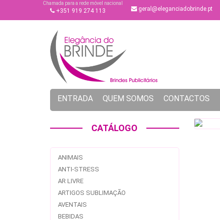
Chamada para a rede móvel nacional
geral@eleganciadobrinde.pt
+351 919 274 113
ENTRADA
QUEM SOMOS
CONTACTOS
CATÁLOGO
ANIMAIS
ANTI-STRESS
AR LIVRE
ARTIGOS SUBLIMAÇÃO
AVENTAIS
BEBIDAS