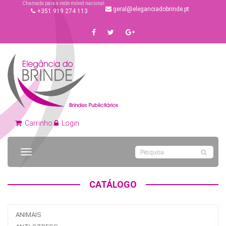
Chamada para a rede móvel nacional
geral@eleganciadobrinde.pt
+351 919 274 113
Carrinho
Login
Toggle
navigation
CATÁLOGO
ANIMAIS