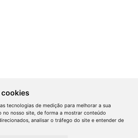
 cookies
SUBSCREVER NEWSLETTER
ras tecnologias de medição para melhorar a sua
A
 no nosso site, de forma a mostrar conteúdo
Mantenha-se informado das nossas
irecionados, analisar o tráfego do site e entender de
Promções, novidades e muito mais...