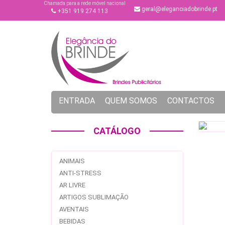
Chamada para a rede móvel nacional
geral@eleganciadobrinde.pt
+351 919 274 113
ENTRADA
QUEM SOMOS
CONTACTOS
CATÁLOGO
ANIMAIS
ANTI-STRESS
AR LIVRE
ARTIGOS SUBLIMAÇÃO
AVENTAIS
BEBIDAS