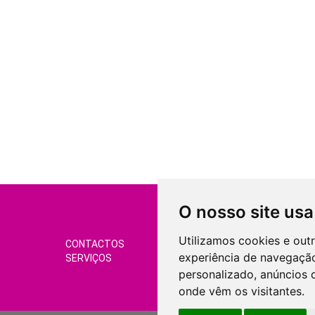
O nosso site usa
Utilizamos cookies e out
CONTACTOS
CONDIÇÕES DE VEND
experiência de navegação
SERVIÇOS
GERIR COOKIES
personalizado, anúncios d
onde vêm os visitantes.