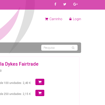
Carrinho
Login
la Dykes Fairtrade
40
r de 100 unidades: 2,40 €
r de 250 unidades: 2,15 €