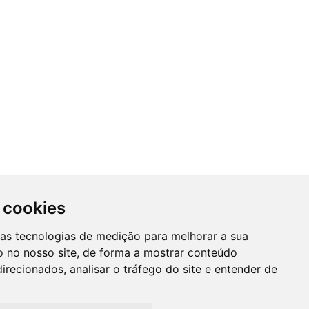
 cookies
SUBSCREVER NEWSLETTER
ras tecnologias de medição para melhorar a sua
A
 no nosso site, de forma a mostrar conteúdo
Mantenha-se informado das nossas
irecionados, analisar o tráfego do site e entender de
Promções, novidades e muito mais...