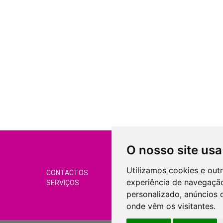
O nosso site usa
Utilizamos cookies e out
CONTACTOS
CONDIÇÕES DE VEND
experiência de navegação
SERVIÇOS
GERIR COOKIES
personalizado, anúncios d
onde vêm os visitantes.