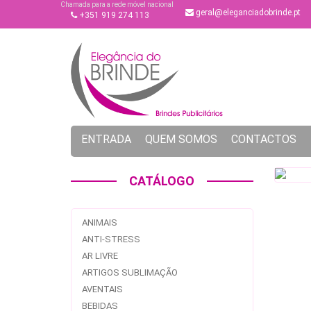
Chamada para a rede móvel nacional
geral@eleganciadobrinde.pt
+351 919 274 113
ENTRADA
QUEM SOMOS
CONTACTOS
CATÁLOGO
ANIMAIS
ANTI-STRESS
AR LIVRE
ARTIGOS SUBLIMAÇÃO
AVENTAIS
BEBIDAS