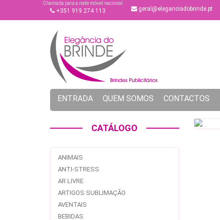
Chamada para a rede móvel nacional
geral@eleganciadobrinde.pt
+351 919 274 113
ENTRADA
QUEM SOMOS
CONTACTOS
CATÁLOGO
ANIMAIS
ANTI-STRESS
AR LIVRE
ARTIGOS SUBLIMAÇÃO
AVENTAIS
BEBIDAS