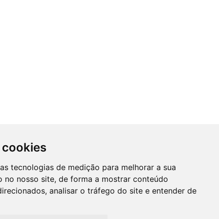
 cookies
SUBSCREVER NEWSLETTER
ras tecnologias de medição para melhorar a sua
A
 no nosso site, de forma a mostrar conteúdo
Mantenha-se informado das nossas
irecionados, analisar o tráfego do site e entender de
Promções, novidades e muito mais...