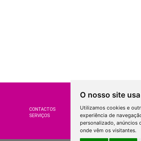
O nosso site usa
Utilizamos cookies e out
CONTACTOS
CONDIÇÕES DE VEND
experiência de navegação
SERVIÇOS
GERIR COOKIES
personalizado, anúncios d
onde vêm os visitantes.