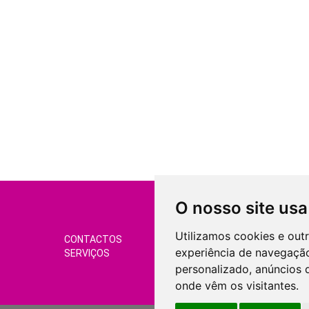
O nosso site usa
Utilizamos cookies e out
CONTACTOS
CONDIÇÕES DE VEND
experiência de navegação
SERVIÇOS
GERIR COOKIES
personalizado, anúncios d
onde vêm os visitantes.