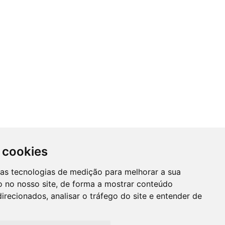
 cookies
SUBSCREVER NEWSLETTER
ras tecnologias de medição para melhorar a sua
A
 no nosso site, de forma a mostrar conteúdo
Mantenha-se informado das nossas
irecionados, analisar o tráfego do site e entender de
Promções, novidades e muito mais...