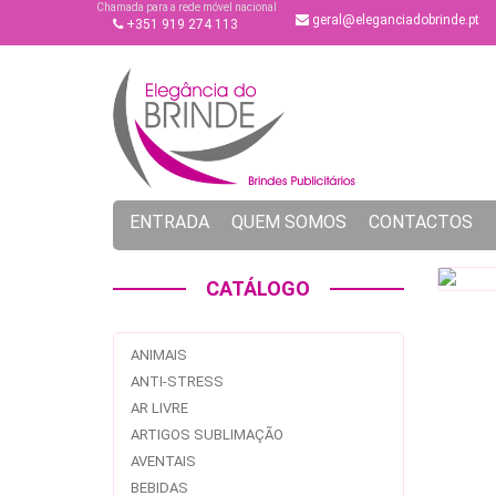
Chamada para a rede móvel nacional
geral@eleganciadobrinde.pt
+351 919 274 113
ENTRADA
QUEM SOMOS
CONTACTOS
CATÁLOGO
ANIMAIS
ANTI-STRESS
AR LIVRE
ARTIGOS SUBLIMAÇÃO
AVENTAIS
BEBIDAS