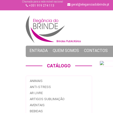
Chamada para a rede móvel nacional
geral@eleganciadobrinde.pt
+351 919 274 113
ENTRADA
QUEM SOMOS
CONTACTOS
CATÁLOGO
ANIMAIS
ANTI-STRESS
AR LIVRE
ARTIGOS SUBLIMAÇÃO
AVENTAIS
BEBIDAS