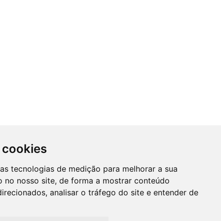
 cookies
SUBSCREVER NEWSLETTER
ras tecnologias de medição para melhorar a sua
A
 no nosso site, de forma a mostrar conteúdo
Mantenha-se informado das nossas
irecionados, analisar o tráfego do site e entender de
Promções, novidades e muito mais...