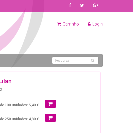
Carrinho
Login
Lilan
52
r de 100 unidades: 5,40 €
r de 250 unidades: 4,80 €