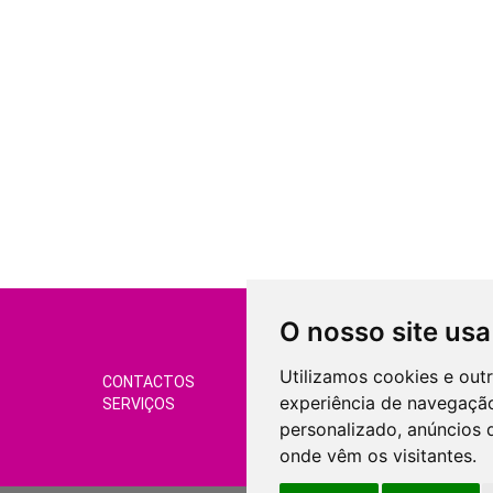
O nosso site usa
Utilizamos cookies e out
CONTACTOS
CONDIÇÕES DE VEND
experiência de navegação
SERVIÇOS
GERIR COOKIES
personalizado, anúncios d
onde vêm os visitantes.